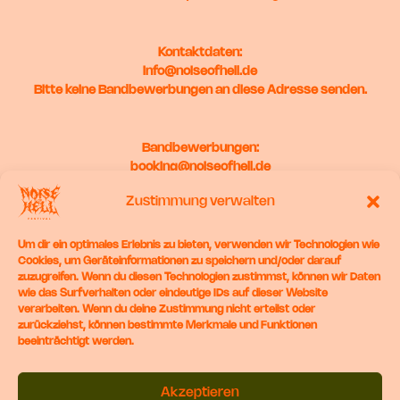
Kontaktdaten:
info@noiseofhell.de
Bitte keine Bandbewerbungen an diese Adresse senden.
Bandbewerbungen:
booking@noiseofhell.de
Zustimmung verwalten
VR: 721305
Amtsgericht Geislingen an der Steige
Um dir ein optimales Erlebnis zu bieten, verwenden wir Technologien wie
Cookies, um Geräteinformationen zu speichern und/oder darauf
Aufsichtsbehörde
zuzugreifen. Wenn du diesen Technologien zustimmst, können wir Daten
wie das Surfverhalten oder eindeutige IDs auf dieser Website
verarbeiten. Wenn du deine Zustimmung nicht erteilst oder
Finanzamt Ulm
zurückziehst, können bestimmte Merkmale und Funktionen
Ust.-IdNr.: 88045/64407
beeinträchtigt werden.
Akzeptieren