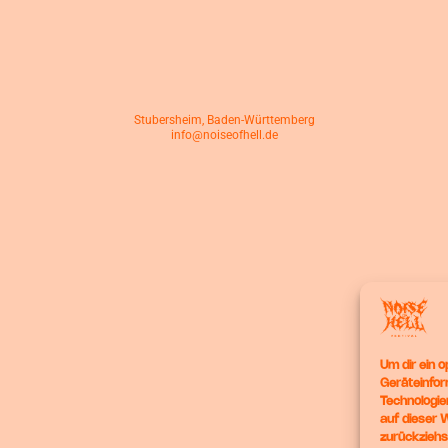
Stubersheim, Baden-Württemberg
info@noiseofhell.de
Um dir ein 
Geräteinfor
Technologie
auf dieser 
zurückziehs